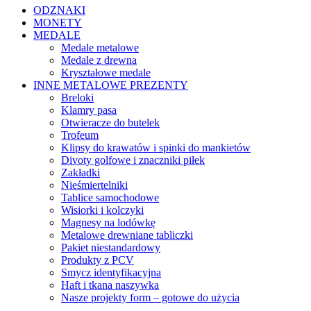
ODZNAKI
MONETY
MEDALE
Medale metalowe
Medale z drewna
Kryształowe medale
INNE METALOWE PREZENTY
Breloki
Klamry pasa
Otwieracze do butelek
Trofeum
Klipsy do krawatów i spinki do mankietów
Divoty golfowe i znaczniki piłek
Zakładki
Nieśmiertelniki
Tablice samochodowe
Wisiorki i kolczyki
Magnesy na lodówkę
Metalowe drewniane tabliczki
Pakiet niestandardowy
Produkty z PCV
Smycz identyfikacyjna
Haft i tkana naszywka
Nasze projekty form – gotowe do użycia