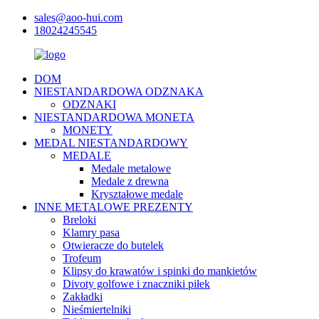
sales@aoo-hui.com
18024245545
DOM
NIESTANDARDOWA ODZNAKA
ODZNAKI
NIESTANDARDOWA MONETA
MONETY
MEDAL NIESTANDARDOWY
MEDALE
Medale metalowe
Medale z drewna
Kryształowe medale
INNE METALOWE PREZENTY
Breloki
Klamry pasa
Otwieracze do butelek
Trofeum
Klipsy do krawatów i spinki do mankietów
Divoty golfowe i znaczniki piłek
Zakładki
Nieśmiertelniki