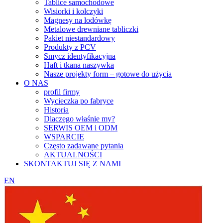
Tablice samochodowe
Wisiorki i kolczyki
Magnesy na lodówkę
Metalowe drewniane tabliczki
Pakiet niestandardowy
Produkty z PCV
Smycz identyfikacyjna
Haft i tkana naszywka
Nasze projekty form – gotowe do użycia
O NAS
profil firmy
Wycieczka po fabryce
Historia
Dlaczego właśnie my?
SERWIS OEM i ODM
WSPARCIE
Często zadawane pytania
AKTUALNOŚCI
SKONTAKTUJ SIĘ Z NAMI
EN