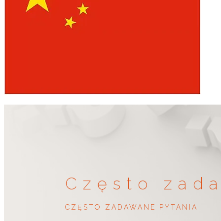
Często zad
CZĘSTO ZADAWANE PYTANIA