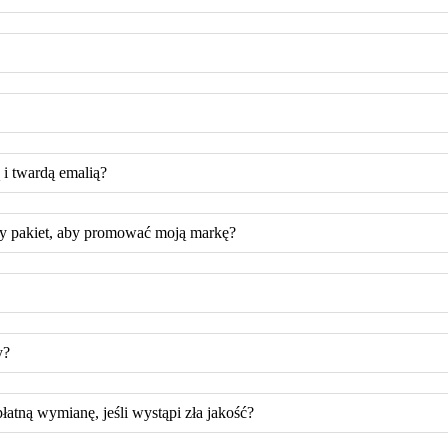
 i twardą emalią?
sny pakiet, aby promować moją markę?
y?
atną wymianę, jeśli wystąpi zła jakość?