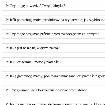
P: Czy mogę odwiedzić Twoją fabrykę?
P: Jeśli potrzebuję moich produktów na wydarzenie, jak szybko 
P: Czy mogę otrzymać próbkę przed rozpoczęciem zbiorczym?
P: Jaka jest nasza największa zaleta?
P: Jaki jest termin i metody płatności?
P: Jaką gwarancję mamy, ponieważ wymagana jest płatność z góry?
P: Czy gwarantujecie bezpieczną dostawę produktów?
P: Jak mogę uzyskać numer śledzenia mojego zamówienia, które z