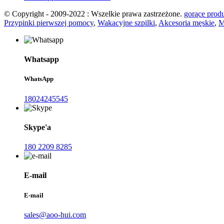
© Copyright - 2009-2022 : Wszelkie prawa zastrzeżone.
gorące prod
Przypinki pierwszej pomocy
,
Wakacyjne szpilki
,
Akcesoria męskie
,
M
Whatsapp
WhatsApp
18024245545
Skype'a
180 2209 8285
E-mail
E-mail
sales@aoo-hui.com