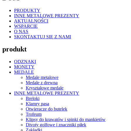
PRODUKTY
INNE METALOWE PREZENTY
AKTUALNOŚCI
WSPARCIE
O NAS
SKONTAKTUJ SIĘ Z NAMI
produkt
ODZNAKI
MONETY
MEDALE
Medale metalowe
Medale z drewna
Kryształowe medale
INNE METALOWE PREZENTY
Breloki
Klamry pasa
Otwieracze do butelek
Trofeum
Klipsy do krawatów i spinki do mankietów
Divoty golfowe i znaczniki piłek
Zakładki