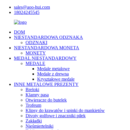
sales@aoo-hui.com
18024245545
DOM
NIESTANDARDOWA ODZNAKA
ODZNAKI
NIESTANDARDOWA MONETA
MONETY
MEDAL NIESTANDARDOWY
MEDALE
Medale metalowe
Medale z drewna
Kryształowe medale
INNE METALOWE PREZENTY
Breloki
Klamry pasa
Otwieracze do butelek
Trofeum
Klipsy do krawatów i spinki do mankietów
Divoty golfowe i znaczniki piłek
Zakładki
Nieśmiertelniki