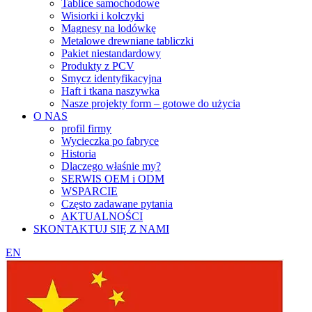
Tablice samochodowe
Wisiorki i kolczyki
Magnesy na lodówkę
Metalowe drewniane tabliczki
Pakiet niestandardowy
Produkty z PCV
Smycz identyfikacyjna
Haft i tkana naszywka
Nasze projekty form – gotowe do użycia
O NAS
profil firmy
Wycieczka po fabryce
Historia
Dlaczego właśnie my?
SERWIS OEM i ODM
WSPARCIE
Często zadawane pytania
AKTUALNOŚCI
SKONTAKTUJ SIĘ Z NAMI
EN