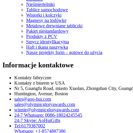
Nieśmiertelniki
Tablice samochodowe
Wisiorki i kolczyki
Magnesy na lodówkę
Metalowe drewniane tabliczki
Pakiet niestandardowy
Produkty z PCV
Smycz identyfikacyjna
Haft i tkana naszywka
Nasze projekty form – gotowe do użycia
Informacje kontaktowe
Kontakty fabryczne
Kontakty z biurem w USA
Nr 5, Guangfu Road, miasto Xiaolan, Zhongshan Ctiy, Guang
Huntington, Avenue, Boston
sales@aoo-hui.com
sales@olympicgloryawards.com
winnie@olympicgloryawards.com
24-7 Whatsapp: 0086-18024245545
24-7 Skype: AoHuiGifts
Tel:6179387002
Whatsapp: +1-8574887386