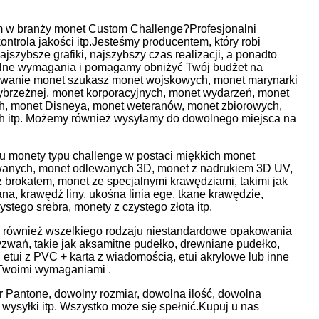
tem w branży monet Custom Challenge?Profesjonalni
ntrola jakości itp.Jesteśmy producentem, który robi
jszybsze grafiki, najszybszy czas realizacji, a ponadto
alne wymagania i pomagamy obniżyć Twój budżet na
yzwanie monet szukasz monet wojskowych, monet marynarki
zybrzeżnej, monet korporacyjnych, monet wydarzeń, monet
h, monet Disneya, monet weteranów, monet zbiorowych,
ch itp. Możemy również wysyłamy do dowolnego miejsca na
 monety typu challenge w postaci miękkich monet
wanych, monet odlewanych 3D, monet z nadrukiem 3D UV,
 brokatem, monet ze specjalnymi krawędziami, takimi jak
, krawędź liny, ukośna linia ege, tkane krawędzie,
ystego srebra, monety z czystego złota itp.
 również wszelkiego rodzaju niestandardowe opakowania
zwań, takie jak aksamitne pudełko, drewniane pudełko,
 etui z PVC + karta z wiadomością, etui akrylowe lub inne
Twoimi wymaganiami .
or Pantone, dowolny rozmiar, dowolna ilość, dowolna
ysyłki itp. Wszystko może się spełnić.Kupuj u nas