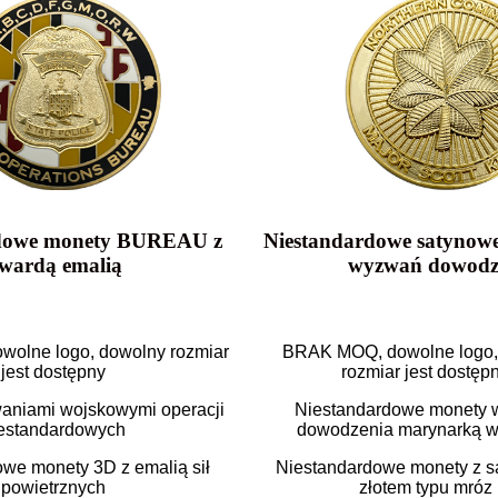
rdowe monety BUREAU z
Niestandardowe satynowe
twardą emalią
wyzwań dowodz
olne logo, dowolny rozmiar
BRAK MOQ, dowolne logo,
jest dostępny
rozmiar jest dostęp
aniami wojskowymi operacji
Niestandardowe monety
estandardowych
dowodzenia marynarką 
we monety 3D z emalią sił
Niestandardowe monety z 
powietrznych
złotem typu mróz