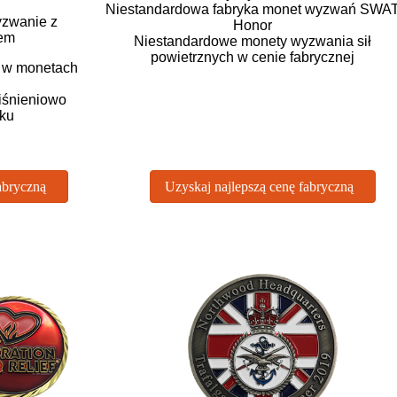
Niestandardowa fabryka monet wyzwań SWA
zwanie z
Honor
em
Niestandardowe monety wyzwania sił
powietrznych w cenie fabrycznej
a w monetach
iśnieniowo
nku
abryczną
Uzyskaj najlepszą cenę fabryczną