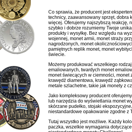
Co sprawia, że ​​producent jest eksper
technicy, zaawansowany sprzęt, dobra ko
więcej. Oferujemy najszybszą reakcję, na
szybko i dobrze rozumiemy Twoje unik
produkty i wysyłkę. Bez względu na w
wojennej, monet armii, monet straży pr
nagrodzonych, monet okolicznościowyc
pamiętnych replik monet, monet wybity
świecie.
Możemy produkować wszelkiego rodzaju
emaliowanych, twardych monet emalio
monet świecących w ciemności, monet z
krawędź diamentowa, krawędź ząbkowana
metale szlachetne, takie jak monety z cz
Jako kompleksowy producent oferujemy
lub narzędzia do wyświetlania monet wy
skórzane pudełko, stojaki ekspozycyjne,
niestandardowe opakowanie zgodne z 
Tutaj wszystko jest możliwe. Każdy kol
paczka, wszelkie wymagania dotyczące w