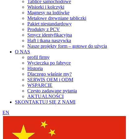
Tablice samochodowe
Wisiorki i kolczyki
Magnesy na lodówkę
Metalowe drewniane tabliczki
Pakiet niestandardowy
Produkty z PCV
Smycz identyfikacyjna
Haft i tkana naszywka
Nasze projekty form – gotowe do użycia
O NAS
profil firmy
Wycieczka po fabryce
Historia
Dlaczego właśnie my?
SERWIS OEM i ODM
WSPARCIE
Często zadawane pytania
AKTUALNOŚCI
SKONTAKTUJ SIĘ Z NAMI
EN