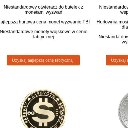
Niestandardowy otwieracz do butelek z
Niestandardo
monetami wyzwań
wsp
ajlepsza hurtowa cena monet wyzwanie FBI
Hurtownia mos
dla
Niestandardowe monety wojskowe w cenie
fabrycznej
Niestandardow
wy
Uzyskaj najlepszą cenę fabryczną
Uzyskaj n