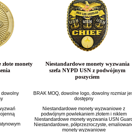
 złote monety
Niestandardowe monety wyzwania
enia
szefa NYPD USN z podwójnym
poszyciem
 dowolny
BRAK MOQ, dowolne logo, dowolny rozmiar je
ny
dostępny
 wyzwań
Niestandardowe monety wyzwaniowe z
wojenną
podwójnym powlekaniem złotem i niklem
Niestandardowe monety wyzwania USN Guar
satynowym
Niestandardowe, półprzezroczyste, emaliowan
monety wyzwaniowe