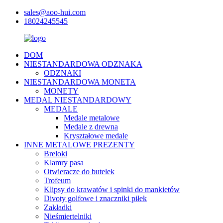
sales@aoo-hui.com
18024245545
DOM
NIESTANDARDOWA ODZNAKA
ODZNAKI
NIESTANDARDOWA MONETA
MONETY
MEDAL NIESTANDARDOWY
MEDALE
Medale metalowe
Medale z drewna
Kryształowe medale
INNE METALOWE PREZENTY
Breloki
Klamry pasa
Otwieracze do butelek
Trofeum
Klipsy do krawatów i spinki do mankietów
Divoty golfowe i znaczniki piłek
Zakładki
Nieśmiertelniki