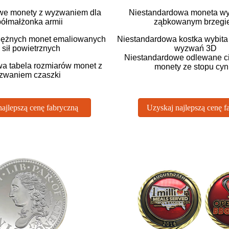
we monety z wyzwaniem dla
Niestandardowa moneta wy
ółmałżonka armii
ząbkowanym brzegi
iężnych monet emaliowanych
Niestandardowa kostka wybit
 sił powietrznych
wyzwań 3D
Niestandardowe odlewane c
a tabela rozmiarów monet z
monety ze stopu cy
zwaniem czaszki
ajlepszą cenę fabryczną
Uzyskaj najlepszą cenę f