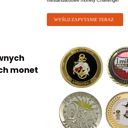
niestandardowe monety Challenge!
WYŚLIJ ZAPYTANIE TERAZ
ównych
ch monet